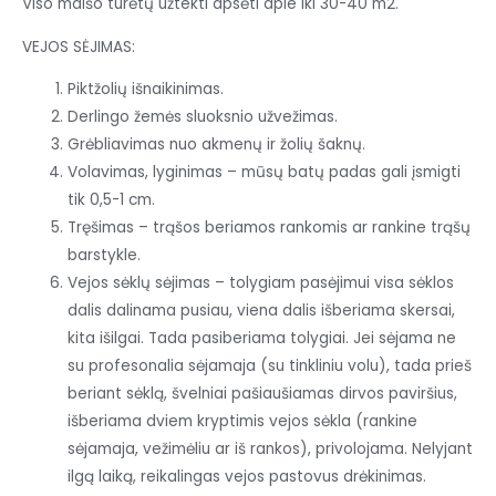
Viso maišo turėtų užtekti apsėti apie iki 30-40 m2.
VEJOS SĖJIMAS:
Piktžolių išnaikinimas.
Derlingo žemės sluoksnio užvežimas.
Grėbliavimas nuo akmenų ir žolių šaknų.
Volavimas, lyginimas – mūsų batų padas gali įsmigti
tik 0,5-1 cm.
Tręšimas – trąšos beriamos rankomis ar rankine trąšų
barstykle.
Vejos sėklų sėjimas – tolygiam pasėjimui visa sėklos
dalis dalinama pusiau, viena dalis išberiama skersai,
kita išilgai. Tada pasiberiama tolygiai. Jei sėjama ne
su profesonalia sėjamaja (su tinkliniu volu), tada prieš
beriant sėklą, švelniai pašiaušiamas dirvos paviršius,
išberiama dviem kryptimis vejos sėkla (rankine
sėjamaja, vežimėliu ar iš rankos), privolojama. Nelyjant
ilgą laiką, reikalingas vejos pastovus drėkinimas.