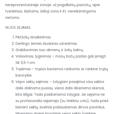
nereprezentacinėje zonoje: už pagalbinių pastatų, apie
tvenkinius, šlaitams, žalioji zona ir kt. nereikšmingoms
vietoms.
VEJOS SĖJIMAS:
Piktžolių išnaikinimas.
Derlingo žemės sluoksnio užvežimas.
Grėbliavimas nuo akmenų ir žolių šaknų.
Volavimas, lyginimas – mūsų batų padas gali įsmigti
tik 0,5-1 cm.
Tręšimas – trąšos beriamos rankomis ar rankine trąšų
barstykle.
Vejos sėklų sėjimas – tolygiam pasėjimui visa sėklos
dalis dalinama pusiau, viena dalis išberiama skersai,
kita išilgai. Tada pasiberiama tolygiai. Jei sėjama ne
su profesonalia sėjamaja (su tinkliniu volu), tada prieš
beriant sėklą, švelniai pašiaušiamas dirvos paviršius,
išberiama dviem kryptimis vejos sėkla (rankine