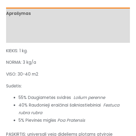
Aprašymas
Papildoma informacija
Atsiliepimai (0)
KIEKIS: 1 kg.
NORMA: 3 kg/a
VISO: 30-40 m2
Sudėtis:
55% Daugiametės svidrės
Lolium perenne
40% Raudonieji eraičinai šakniastiebiniai
Festuca
rubra rubra
5% Pievinės miglės
Poa Pratensis
PASKIRTIS: universali veja dideliems plotams atviroje