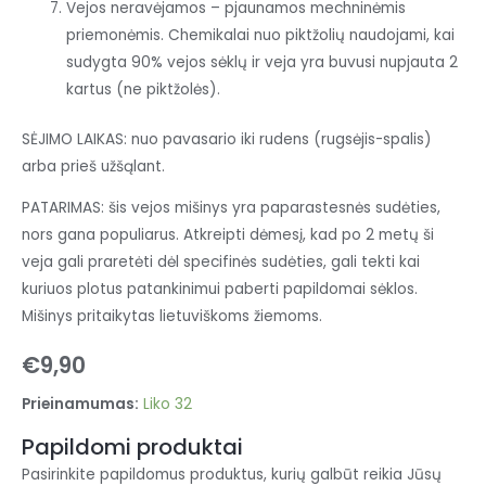
Vejos neravėjamos – pjaunamos mechninėmis
priemonėmis. Chemikalai nuo piktžolių naudojami, kai
sudygta 90% vejos sėklų ir veja yra buvusi nupjauta 2
kartus (ne piktžolės).
SĖJIMO LAIKAS: nuo pavasario iki rudens (rugsėjis-spalis)
arba prieš užšąlant.
PATARIMAS: šis vejos mišinys yra paparastesnės sudėties,
nors gana populiarus. Atkreipti dėmesį, kad po 2 metų ši
veja gali praretėti dėl specifinės sudėties, gali tekti kai
kuriuos plotus patankinimui paberti papildomai sėklos.
Mišinys pritaikytas lietuviškoms žiemoms.
€
9,90
Prieinamumas:
Liko 32
Papildomi produktai
Pasirinkite papildomus produktus, kurių galbūt reikia Jūsų