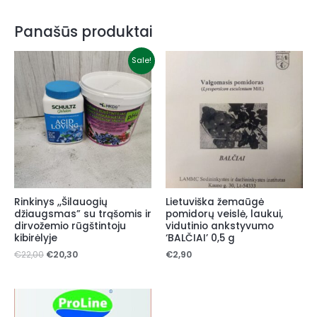
Panašūs produktai
Original
Current
Sale!
price
price
was:
is:
€22,00.
€20,30.
Rinkinys ,,Šilauogių
Lietuviška žemaūgė
džiaugsmas” su trąšomis ir
pomidorų veislė, laukui,
dirvožemio rūgštintoju
vidutinio ankstyvumo
kibirėlyje
‘BALČIAI’ 0,5 g
€
22,00
€
20,30
€
2,90