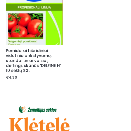
Pomidorai hibridiniai
vidutinio ankstyvumo,
standartiniai vaisiai,
derlingi, skanūs ‘DELFINE H’
10 sėklų SG.
€
4,30