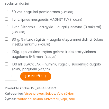
sodui ar daržui.
50 vnt. segtukai pomidorams
(
+
€
3,00
)
1 vnt. lipnus musgaudis MAGNET FLY
(
+
€
0,38
)
1 vnt. Šiltnamis – daigykla – augalų lentyna (3 aukštai)
(
+
€
27,30
)
80 g. Gintaro rūgštis – augalų atsparumui didinti, šaknų
ir sėklų mirkimui
(
+
€
5,45
)
100g. Ilgo veikimo trąšos gėlėms ir dekoratyviniams
augalams 5-6 mėn.
(
+
€
2,70
)
100 ml. BLACK JAK – huminių rūgščių suspensija augalo
šaknų prigijimui
(
+
€
5,20
)
Į KREPŠELĮ
Produkto kodas:
PK_9484364352
Kategorijos:
Visos prekės
,
Sėklos
,
Vejų sėklos
Žymos:
robustica
,
sėklos
,
universali
,
veja
,
zole