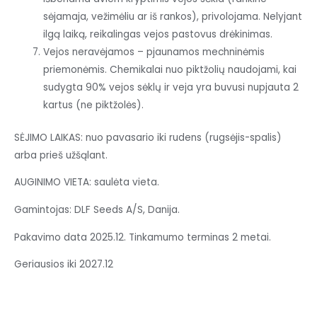
sėjamaja, vežimėliu ar iš rankos), privolojama. Nelyjant
ilgą laiką, reikalingas vejos pastovus drėkinimas.
Vejos neravėjamos – pjaunamos mechninėmis
priemonėmis. Chemikalai nuo piktžolių naudojami, kai
sudygta 90% vejos sėklų ir veja yra buvusi nupjauta 2
kartus (ne piktžolės).
SĖJIMO LAIKAS: nuo pavasario iki rudens (rugsėjis-spalis)
arba prieš užšąlant.
AUGINIMO VIETA: saulėta vieta.
Gamintojas: DLF Seeds A/S, Danija.
Pakavimo data 2025.12. Tinkamumo terminas 2 metai.
Geriausios iki 2027.12