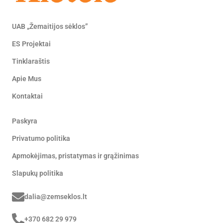
UAB „Žemaitijos sėklos”
ES Projektai
Tinklaraštis
Apie Mus
Kontaktai
Paskyra
Privatumo politika
Apmokėjimas, pristatymas ir grąžinimas
Slapukų politika
dalia@zemseklos.lt
+370 682 29 979