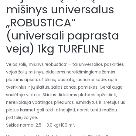
mišinys universalus
„ROBUSTICA“
(universali paprasta
veja) 1kg TURFLINE
Vejos žolių mišinys ‘Robustica’ – tai universalios paskirties
vejos žolių mišinys, dideliems nereikšmingiems žemės
plotams apsėti: už ūkinių pastatų, jauname sode, apie
tvenkinius ir jų šlaitus, žalias zonas, pamiškes. Gerai auga
saulėtoje vietoje. Skirtas dideliems plotams apželdinti,
nereikalauja ypatingos priežiūros. Išmindytus ir išretėjusius
plotus kasmet gali tekti atnaujinti, norint turėti mažiau
piktžolių žolyne.
Sėklos norma: 2,5 – 3,0 kg/100 m².