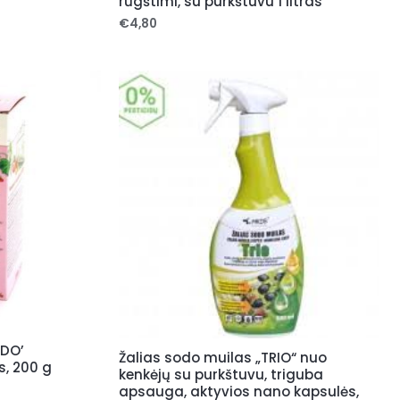
rūgštimi, su purkštuvu 1 litras
€
4,80
RDO’
Žalias sodo muilas „TRIO“ nuo
as, 200 g
kenkėjų su purkštuvu, triguba
apsauga, aktyvios nano kapsulės,