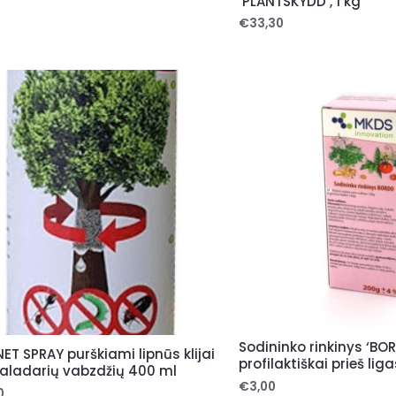
‘PLANTSKYDD’, 1 kg
5
€
33,30
Sodininko rinkinys ‘BO
T SPRAY purškiami lipnūs klijai
profilaktiškai prieš lig
aladarių vabzdžių 400 ml
€
3,00
0