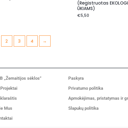
(Registruotas EKOLOG
ŪKIAMS)
€
5,50
2
3
4
→
B „Žemaitijos sėklos”
Paskyra
 Projektai
Privatumo politika
klaraštis
Apmokėjimas, pristatymas ir g
ie Mus
Slapukų politika
ntaktai