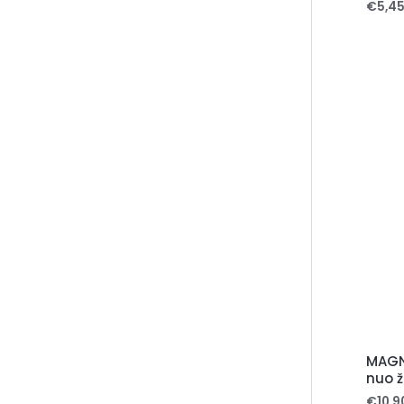
€
5,4
MAGNE
nuo ž
€
10,9