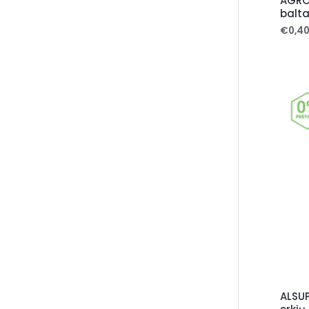
AGROP
balta
€
0,4
ALSU