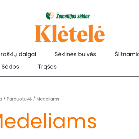
raškių daigai
Sėklinės bulvės
Šiltnami
Sėklos
Trąšos
Rūšiuojama
a
/
Parduotuvė
/ Medeliams
pagal
populiarumą
edeliams