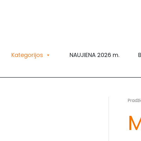
Pereiti
prie
turinio
Kategorijos
NAUJIENA 2026 m.
B
Pradži
M