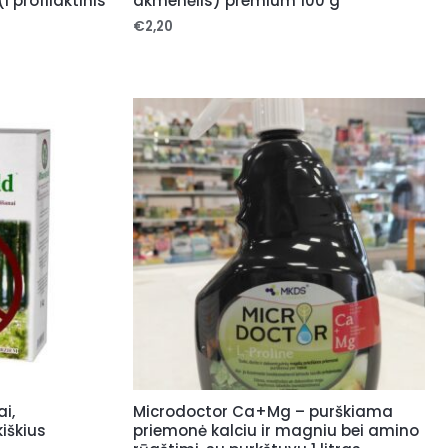
 profilaktinis
akmenėlis) premium 100 g
€
2,20
i,
Microdoctor Ca+Mg – purškiama
kiškius
priemonė kalciu ir magniu bei amino