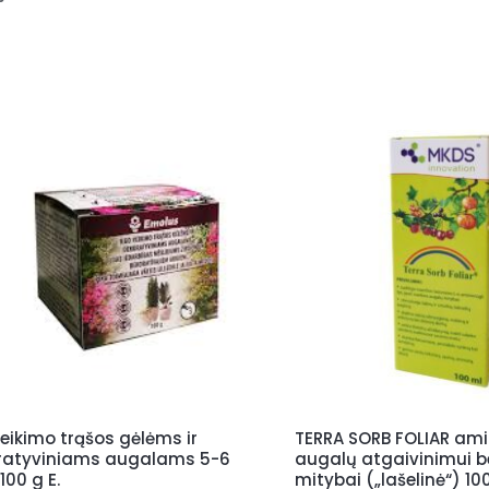
veikimo trąšos gėlėms ir
TERRA SORB FOLIAR ami
ratyviniams augalams 5-6
augalų atgaivinimui b
100 g E.
mitybai („lašelinė“) 10