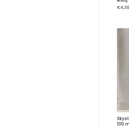
erkių 
€
4,3
Skyst
100 m