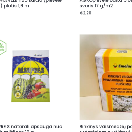
LĖVELĖ nuo šalčio (plėvelė
AGROplėvelė balta plot
) plotis 1,6 m
svoris 17 g/m2
0
€
2,20
PRE S natūrali apsauga nuo
Rinkinys vaismedžių p