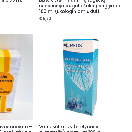
is 6,35 m,
BLACK JAK – huminių rūgščių
suspensija augalo šaknų prigijimui
100 ml (Ekologiniam ūkiui)
€
5,20
avasariniam –
Vario sulfatas (mėlynasis