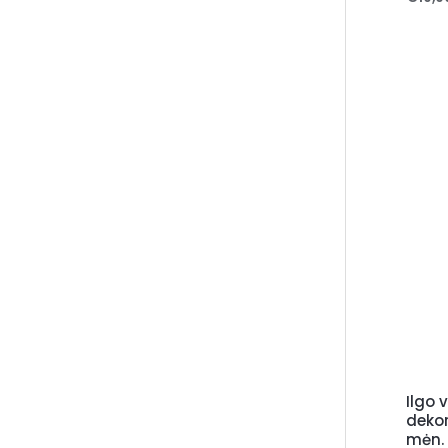
Ilgo 
deko
mėn. 