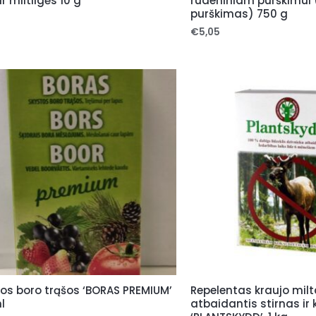
ir miltligės 10 g
rudeniniam purškimui (I
purškimas) 750 g
0
€
5,05
os boro trąšos ‘BORAS PREMIUM’
Repelentas kraujo milta
l
atbaidantis stirnas ir 