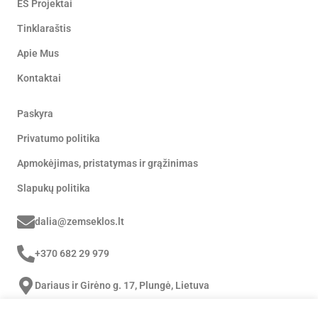
ES Projektai
Tinklaraštis
Apie Mus
Kontaktai
Paskyra
Privatumo politika
Apmokėjimas, pristatymas ir grąžinimas
Slapukų politika
dalia@zemseklos.lt
+370 682 29 979
Dariaus ir Girėno g. 17, Plungė, Lietuva
F
Y
I