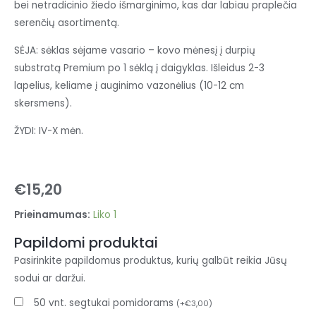
bei netradicinio žiedo išmarginimo, kas dar labiau praplečia
serenčių asortimentą.
SĖJA: sėklas sėjame vasario – kovo mėnesį į durpių
substratą Premium po 1 sėklą į daigyklas. Išleidus 2-3
lapelius, keliame į auginimo vazonėlius (10-12 cm
skersmens).
ŽYDI: IV-X mėn.
€
15,20
Prieinamumas:
Liko 1
Papildomi produktai
Pasirinkite papildomus produktus, kurių galbūt reikia Jūsų
sodui ar daržui.
50 vnt. segtukai pomidorams
(
+
€
3,00
)