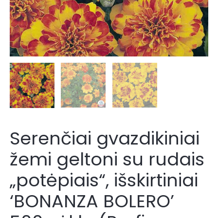
500
sėklų
(Profi
pakuotė)
Č.
Serenčiai gvazdikiniai
žemi geltoni su rudais
„potėpiais“, išskirtiniai
‘BONANZA BOLERO’