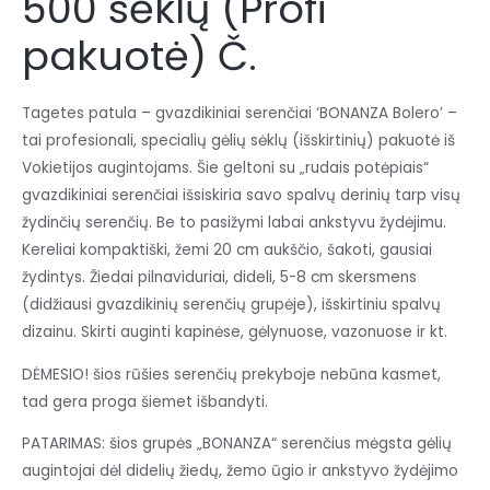
500 sėklų (Profi
pakuotė) Č.
Tagetes patula – gvazdikiniai serenčiai ‘BONANZA Bolero’ –
tai profesionali, specialių gėlių sėklų (išskirtinių) pakuotė iš
Vokietijos augintojams. Šie geltoni su „rudais potėpiais“
gvazdikiniai serenčiai išsiskiria savo spalvų derinių tarp visų
žydinčių serenčių. Be to pasižymi labai ankstyvu žydėjimu.
Kereliai kompaktiški, žemi 20 cm aukščio, šakoti, gausiai
žydintys. Žiedai pilnaviduriai, dideli, 5-8 cm skersmens
(didžiausi gvazdikinių serenčių grupėje), išskirtiniu spalvų
dizainu. Skirti auginti kapinėse, gėlynuose, vazonuose ir kt.
DĖMESIO! šios rūšies serenčių prekyboje nebūna kasmet,
tad gera proga šiemet išbandyti.
PATARIMAS: šios grupės „BONANZA“ serenčius mėgsta gėlių
augintojai dėl didelių žiedų, žemo ūgio ir ankstyvo žydėjimo