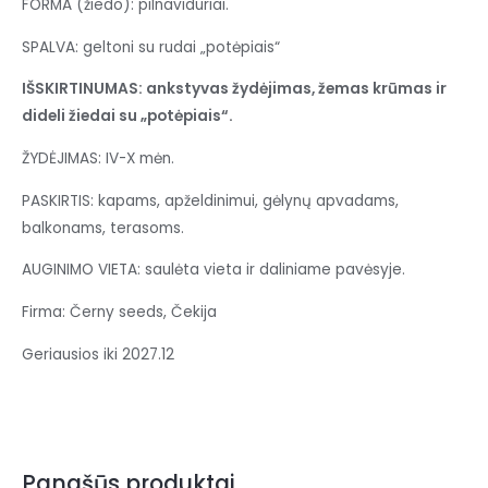
FORMA (žiedo): pilnaviduriai.
SPALVA: geltoni su rudai „potėpiais“
IŠSKIRTINUMAS: ankstyvas žydėjimas, žemas krūmas ir
dideli žiedai su „potėpiais“.
ŽYDĖJIMAS: IV-X mėn.
PASKIRTIS: kapams, apželdinimui, gėlynų apvadams,
balkonams, terasoms.
AUGINIMO VIETA: saulėta vieta ir daliniame pavėsyje.
Firma: Černy seeds, Čekija
Geriausios iki 2027.12
Panašūs produktai