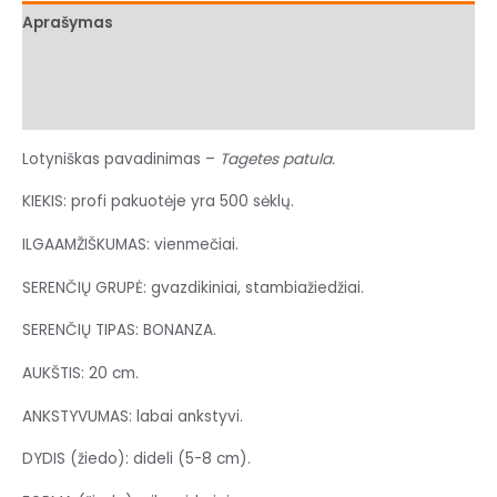
Aprašymas
Papildoma informacija
Atsiliepimai (0)
Lotyniškas pavadinimas –
Tagetes patula.
KIEKIS: profi pakuotėje yra 500 sėklų.
ILGAAMŽIŠKUMAS: vienmečiai.
SERENČIŲ GRUPĖ: gvazdikiniai, stambiažiedžiai.
SERENČIŲ TIPAS: BONANZA.
AUKŠTIS: 20 cm.
ANKSTYVUMAS: labai ankstyvi.
DYDIS (žiedo): dideli (5-8 cm).