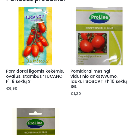
Pomidorai ilgomis kekėmis,
Pomidorai mėsingi
ovalūs, stambūs ‘TUCANO
vidutinio ankstyvumo,
F1’ 8 sėklų S.
laukui ‘BOBCAT F1’ 10 sėklų
SG.
€
6,90
€
1,20