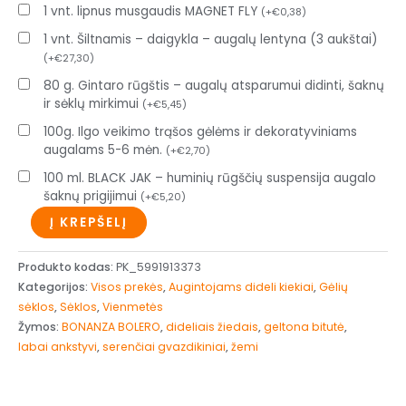
1 vnt. lipnus musgaudis MAGNET FLY
(
+
€
0,38
)
1 vnt. Šiltnamis – daigykla – augalų lentyna (3 aukštai)
(
+
€
27,30
)
80 g. Gintaro rūgštis – augalų atsparumui didinti, šaknų
ir sėklų mirkimui
(
+
€
5,45
)
100g. Ilgo veikimo trąšos gėlėms ir dekoratyviniams
augalams 5-6 mėn.
(
+
€
2,70
)
100 ml. BLACK JAK – huminių rūgščių suspensija augalo
šaknų prigijimui
(
+
€
5,20
)
Į KREPŠELĮ
Produkto kodas:
PK_5991913373
Kategorijos:
Visos prekės
,
Augintojams dideli kiekiai
,
Gėlių
sėklos
,
Sėklos
,
Vienmetės
Žymos:
BONANZA BOLERO
,
dideliais žiedais
,
geltona bitutė
,
labai ankstyvi
,
serenčiai gvazdikiniai
,
žemi