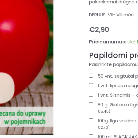
pakankamai drėgna d
DERLIUS: VII- VIII mėn.
€
2,90
Prieinamumas:
Liko 
Papildomi pr
Pasirinkite papildomus
50 vnt. segtuka
1 vnt. lipnus mu
1 vnt. Šiltnamis –
80 g. Gintaro rūgš
€
5,45
)
100g. Ilgo veikim
€
2,70
)
100 ml. BLACK JAK