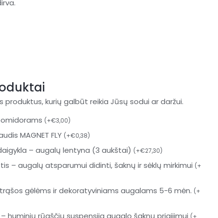
irva.
1
oduktai
 produktus, kurių galbūt reikia Jūsų sodui ar daržui.
i pomidorams
(
+
€
3,00
)
sgaudis MAGNET FLY
(
+
€
0,38
)
 daigykla – augalų lentyna (3 aukštai)
(
+
€
27,30
)
tis – augalų atsparumui didinti, šaknų ir sėklų mirkimui
(
+
o trąšos gėlėms ir dekoratyviniams augalams 5-6 mėn.
(
+
 – huminių rūgščių suspensija augalo šaknų prigijimui
(
+