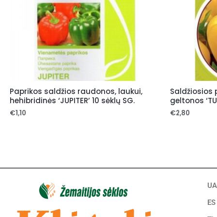
Paprikos saldžios raudonos, laukui,
Saldžiosios 
hehibridinės ‘JUPITER’ 10 sėklų SG.
geltonos ‘TUR
€
1,10
€
2,80
UA
ES