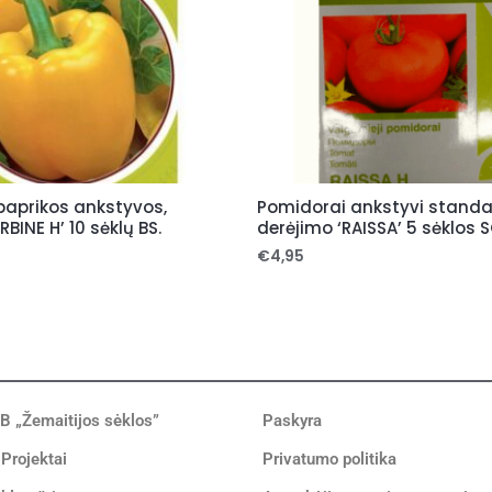
paprikos ankstyvos,
Pomidorai ankstyvi standart
BINE H’ 10 sėklų BS.
derėjimo ‘RAISSA’ 5 sėklos S
€
4,95
B „Žemaitijos sėklos”
Paskyra
 Projektai
Privatumo politika