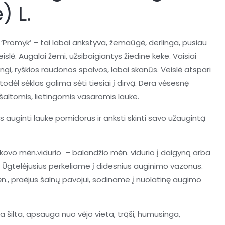
) L.
‘Promyk’ – tai labai ankstyva, žemaūgė, derlinga, pusiau
slė. Augalai žemi, užsibaigiantys žiedine keke. Vaisiai
ngi, ryškios raudonos spalvos, labai skanūs. Veislė atspari
odėl sėklas galima sėti tiesiai į dirvą. Dera vėsesnę
r šaltomis, lietingomis vasaromis lauke.
 auginti lauke pomidorus ir anksti skinti savo užaugintą
kovo mėn.vidurio – balandžio mėn. vidurio į daigyną arba
. Ūgtelėjusius perkeliame į didesnius auginimo vazonus.
n., praėjus šalnų pavojui, sodiname į nuolatinę augimo
ga šilta, apsauga nuo vėjo vieta, trąši, humusinga,