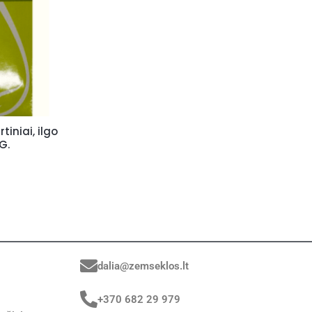
iniai, ilgo
G.
dalia@zemseklos.lt
+370 682 29 979