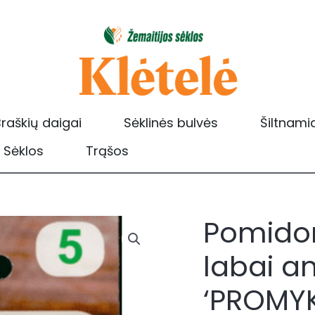
raškių daigai
Sėklinės bulvės
Šiltnami
Sėklos
Trąšos
Pomidora
produkto
kiekis:
labai an
Pomidorai
nehibridiniai
‘PROMYK
žemi,