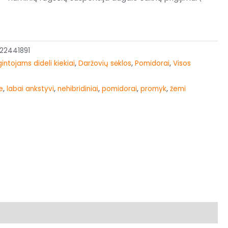
22441891
intojams dideli kiekiai
,
Daržovių sėklos
,
Pomidorai
,
Visos
e
,
labai ankstyvi
,
nehibridiniai
,
pomidorai
,
promyk
,
žemi