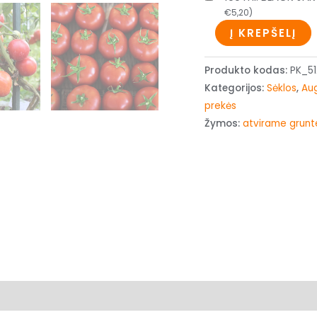
€
5,20
)
Į KREPŠELĮ
Produkto kodas:
PK_51
Kategorijos:
Sėklos
,
Aug
prekės
Žymos:
atvirame grunt