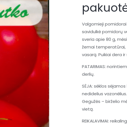
labai
pakuotė
ankstyvi,
laukui
Valgomieji pomidorai 
'PROMYK'
savidulkė pomidorų vei
0,5
sveria apie 80 g, mėsi
g
žemai temperatūrai, t
(Naudinga
vasarą. Puikiai dera i
pakuotė)
L.
PATARIMAS: norintiems
derlių.
SĖJA: sėklos sėjamos 
nedidelius vazonėlius
Gegužės – birželio mė
vietą.
REIKALAVIMAI: reikalin