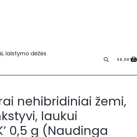
ai, laistymo dėžės
Searc
€
0,00
C
i nehibridiniai žemi,
kstyvi, laukui
’ 0,5 g (Naudinga