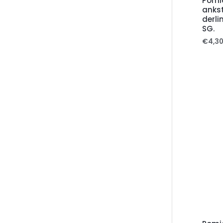
Pomid
ankst
derli
SG.
€
4,3