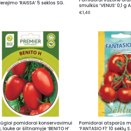
derėjimo ‘RAISSA’ 5 sėklos SG.
smulkūs ‘VENUS’ 0,1 g A
5
€
1,40
ūgiai pomidorai konservavimui
Pomidorai atsparūs ma
i, lauke ar šiltnamyje ‘BENITO H’
‘FANTASIO F1’ 10 sėklų S.