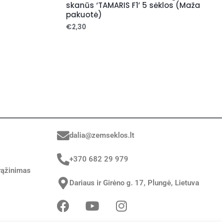
skanūs ‘TAMARIS F1’ 5 sėklos (Maža
pakuotė)
€
2,30
dalia@zemseklos.lt
+370 682 29 979
rąžinimas
Dariaus ir Girėno g. 17, Plungė, Lietuva
F
Y
I
a
o
n
c
u
s