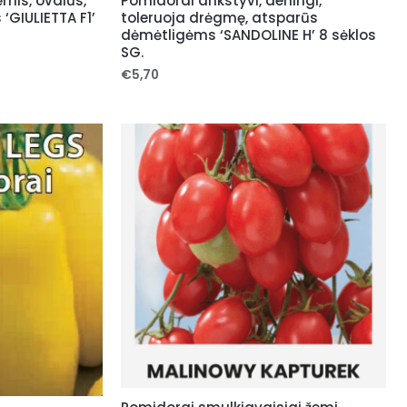
mis, ovalūs,
Pomidorai ankstyvi, derlingi,
 ‘GIULIETTA F1’
toleruoja drėgmę, atsparūs
dėmėtligėms ‘SANDOLINE H’ 8 sėklos
SG.
€
5,70