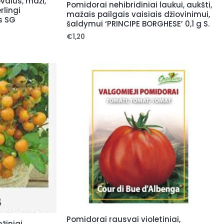
valūs, maži,
Pomidorai nehibridiniai laukui, aukšti,
rlingi
mažais pailgais vaisiais džiovinimui,
s SG
šaldymui ‘PRINCIPE BORGHESE’ 0,1 g S.
€
1,20
Pomidorai rausvai violetiniai,
žiniai