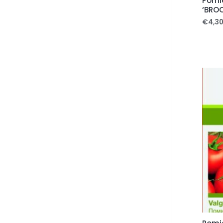
Pomid
‘BROO
€
4,3