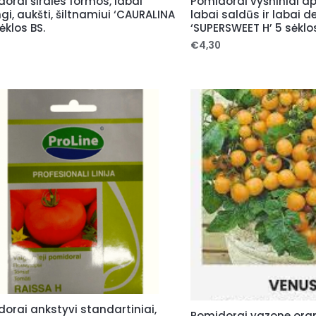
orai širdies formos, labai
Pomidorai vyšniniai ap
ngi, aukšti, šiltnamiui ‘CAURALINA
labai saldūs ir labai de
sėklos BS.
‘SUPERSWEET H’ 5 sėklo
5
€
4,30
orai ankstyvi standartiniai,
Pomidorai vazone oran