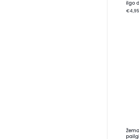
ilgo 
€
4,9
Žema
pailg