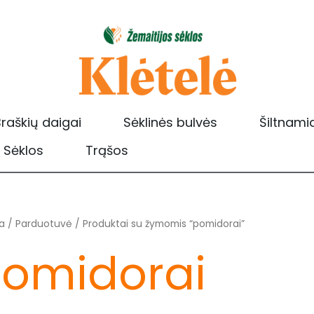
raškių daigai
Sėklinės bulvės
Šiltnami
Sėklos
Trąšos
Rūšiuojama
a
/
Parduotuvė
/ Produktai su žymomis “pomidorai”
pagal
populiarumą
omidorai