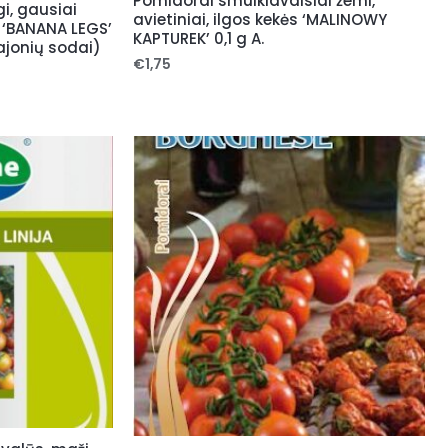
Pomidorai smulkiavaisiai žemi,
i, gausiai
avietiniai, ilgos kekės ‘MALINOWY
i ‘BANANA LEGS’
KAPTUREK’ 0,1 g A.
vajonių sodai)
€
1,75