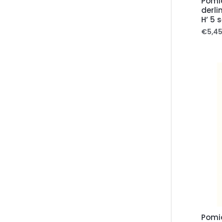
Pomid
derli
H’ 5 
€
5,4
Pomid