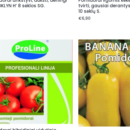
orai ankstyvi, aukšti, derlingi
Pomidorai ilgomis kekė
KLYN H’ 8 sėklos SG.
tvirti, gausiai derantys
10 sėklų S.
0
€
6,90