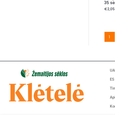
35 sė
€
2,05
1
UA
ES
Tin
Ap
Ko