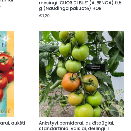
mėsingi ‘CUOR DI BUE’ (ALBENGA) 0,5
.
g (Naudinga pakuotė) HOR.
€
1,20
rui, aukšti
Ankstyvi pomidorai, aukštaūgiai,
standartiniai vaisiai, derlingi ir