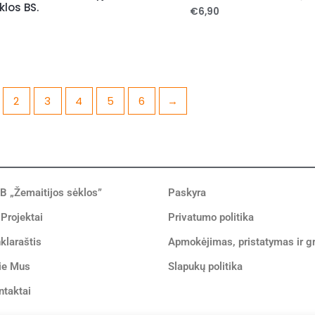
klos BS.
€
6,90
2
3
4
5
6
→
B „Žemaitijos sėklos”
Paskyra
 Projektai
Privatumo politika
klaraštis
Apmokėjimas, pristatymas ir g
ie Mus
Slapukų politika
ntaktai