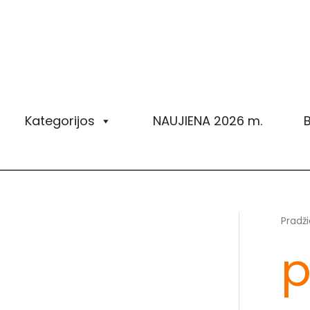
Pereiti
prie
turinio
Kategorijos
NAUJIENA 2026 m.
B
Pradži
p