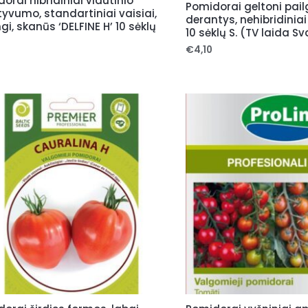
orai hibridiniai vidutinio
Pomidorai geltoni pailg
yvumo, standartiniai vaisiai,
derantys, nehibridinia
ngi, skanūs ‘DELFINE H’ 10 sėklų
10 sėklų S. (TV laida S
€
4,10
0