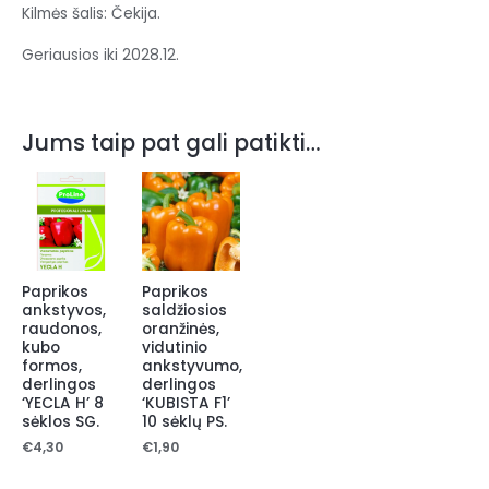
Kilmės šalis: Čekija.
Geriausios iki 2028.12.
Jums taip pat gali patikti…
Paprikos
Paprikos
ankstyvos,
saldžiosios
raudonos,
oranžinės,
kubo
vidutinio
formos,
ankstyvumo,
derlingos
derlingos
‘YECLA H’ 8
‘KUBISTA F1’
sėklos SG.
10 sėklų PS.
€
4,30
€
1,90