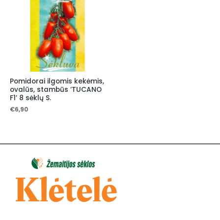
Pomidorai ilgomis kekėmis,
ovalūs, stambūs ‘TUCANO
F1’ 8 sėklų S.
€
6,90