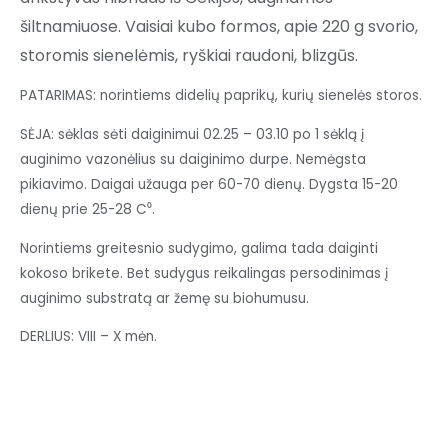
šiltnamiuose. Vaisiai kubo formos, apie 220 g svorio,
storomis sienelėmis, ryškiai raudoni, blizgūs.
PATARIMAS: norintiems didelių paprikų, kurių sienelės storos.
SĖJA: sėklas sėti daiginimui 02.25 – 03.10 po 1 sėklą į
auginimo vazonėlius su daiginimo durpe. Nemėgsta
pikiavimo. Daigai užauga per 60-70 dienų. Dygsta 15-20
dienų prie 25-28 C⁰.
Norintiems greitesnio sudygimo, galima tada daiginti
kokoso brikete. Bet sudygus reikalingas persodinimas į
auginimo substratą ar žemę su biohumusu.
DERLIUS: VIII – X mėn.