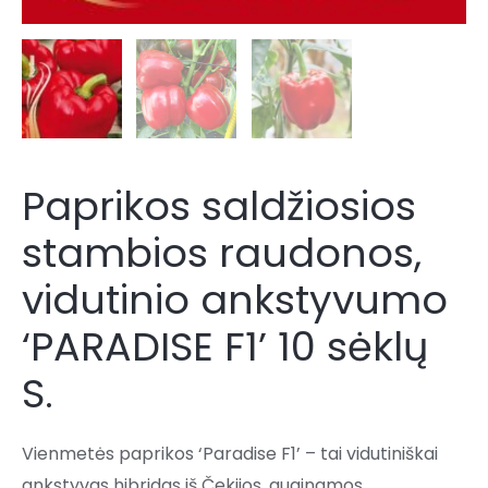
Paprikos saldžiosios
stambios raudonos,
vidutinio ankstyvumo
‘PARADISE F1’ 10 sėklų
S.
Vienmetės paprikos ‘Paradise F1’ – tai vidutiniškai
ankstyvas hibridas iš Čekijos, auginamos