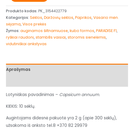
Produkto kodas:
PK_3154422779
Kategorijos:
Sėklos
,
Daržovių sėklos
,
Paprikos
,
Vasario mėn.
sėjama
,
Visos prekės
Žymos:
auginamos šiltnamiuose
,
kubo formos
,
PARADISE F1
,
ryškiai raudoni
,
stamb8s vaisiai
,
storomis sienelėmis
,
vidutiniškai ankstyvas
Aprašymas
Papildoma informacija
Lotyniškas pavadinimas –
Capsicum annuum.
KIEKIS: 10 sėklų.
Augintojams didesnė pakuotė yra 2 g (apie 300 sėklų),
užsakoma iš anksto tel.8 +370 82 29979