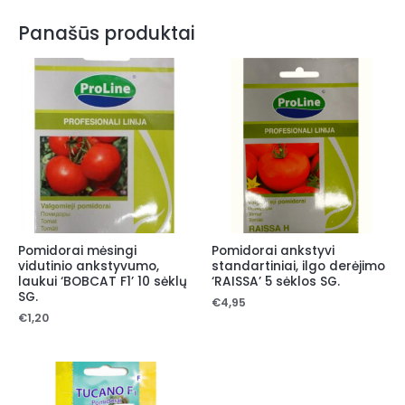
Panašūs produktai
Pomidorai mėsingi
Pomidorai ankstyvi
vidutinio ankstyvumo,
standartiniai, ilgo derėjimo
laukui ‘BOBCAT F1’ 10 sėklų
‘RAISSA’ 5 sėklos SG.
SG.
€
4,95
€
1,20