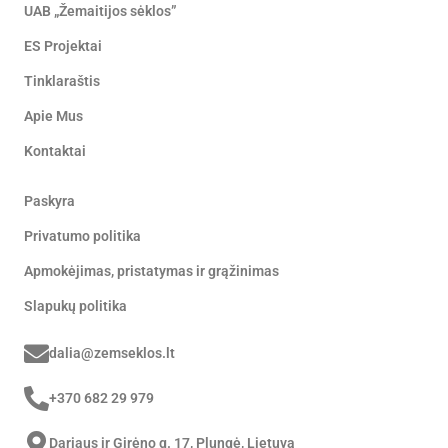
UAB „Žemaitijos sėklos”
ES Projektai
Tinklaraštis
Apie Mus
Kontaktai
Paskyra
Privatumo politika
Apmokėjimas, pristatymas ir grąžinimas
Slapukų politika
dalia@zemseklos.lt
+370 682 29 979
Dariaus ir Girėno g. 17, Plungė, Lietuva