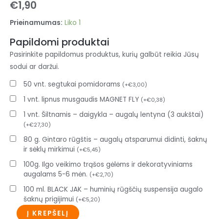
€
1,90
Prieinamumas:
Liko 1
Papildomi produktai
Pasirinkite papildomus produktus, kurių galbūt reikia Jūsų
sodui ar daržui.
50 vnt. segtukai pomidorams
(
+
€
3,00
)
1 vnt. lipnus musgaudis MAGNET FLY
(
+
€
0,38
)
1 vnt. Šiltnamis – daigykla – augalų lentyna (3 aukštai)
(
+
€
27,30
)
80 g. Gintaro rūgštis – augalų atsparumui didinti, šaknų
ir sėklų mirkimui
(
+
€
5,45
)
100g. Ilgo veikimo trąšos gėlėms ir dekoratyviniams
augalams 5-6 mėn.
(
+
€
2,70
)
100 ml. BLACK JAK – huminių rūgščių suspensija augalo
šaknų prigijimui
(
+
€
5,20
)
Į KREPŠELĮ