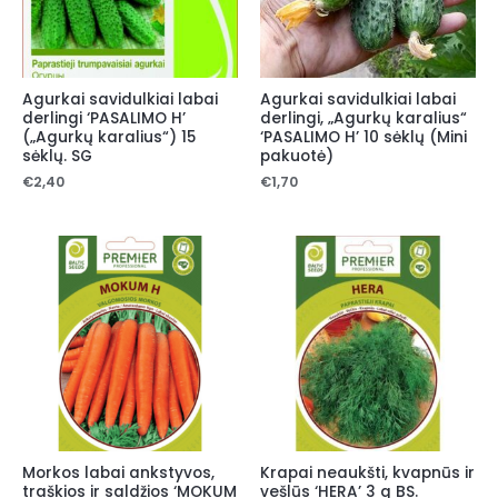
Agurkai savidulkiai labai
Agurkai savidulkiai labai
derlingi ‘PASALIMO H’
derlingi, „Agurkų karalius“
(„Agurkų karalius“) 15
‘PASALIMO H’ 10 sėklų (Mini
sėklų. SG
pakuotė)
€
2,40
€
1,70
Morkos labai ankstyvos,
Krapai neaukšti, kvapnūs ir
traškios ir saldžios ‘MOKUM
vešlūs ‘HERA’ 3 g BS.