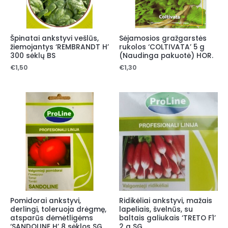
Špinatai ankstyvi vešlūs,
Sėjamosios gražgarstės
žiemojantys ‘REMBRANDT H’
rukolos ‘COLTIVATA’ 5 g
300 sėklų BS
(Naudinga pakuotė) HOR.
€
1,50
€
1,30
Pomidorai ankstyvi,
Ridikėliai ankstyvi, mažais
derlingi, toleruoja drėgmę,
lapeliais, švelnūs, su
atsparūs dėmėtligėms
baltais galiukais ‘TRETO F1’
‘SANDOLINE H’ 8 sėklos SG.
2 g SG