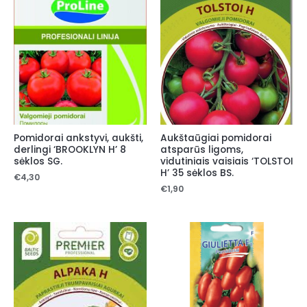
Pomidorai ankstyvi, aukšti,
Aukštaūgiai pomidorai
derlingi ‘BROOKLYN H’ 8
atsparūs ligoms,
sėklos SG.
vidutiniais vaisiais ‘TOLSTOI
H’ 35 sėklos BS.
€
4,30
€
1,90