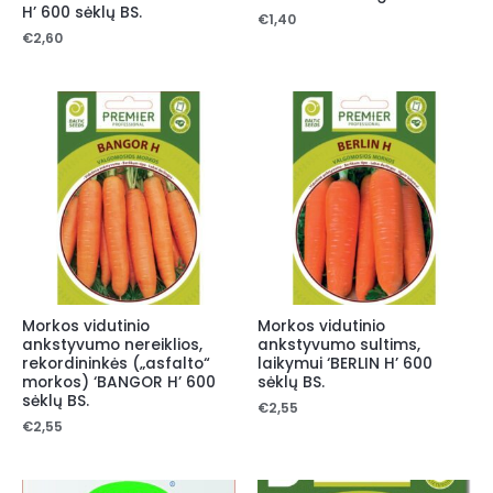
H’ 600 sėklų BS.
€
1,40
€
2,60
Morkos vidutinio
Morkos vidutinio
ankstyvumo nereiklios,
ankstyvumo sultims,
rekordininkės („asfalto“
laikymui ‘BERLIN H’ 600
morkos) ‘BANGOR H’ 600
sėklų BS.
sėklų BS.
€
2,55
€
2,55