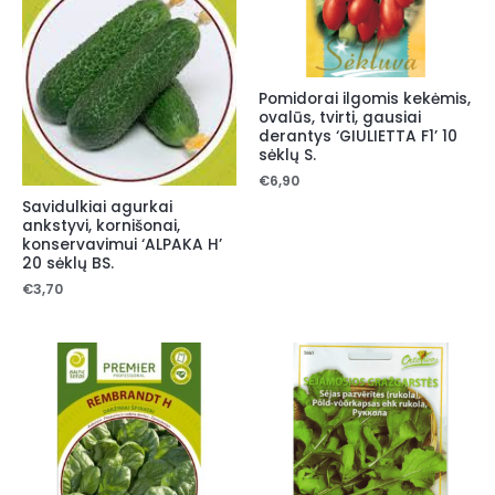
Pomidorai ilgomis kekėmis,
ovalūs, tvirti, gausiai
derantys ‘GIULIETTA F1’ 10
sėklų S.
€
6,90
Savidulkiai agurkai
ankstyvi, kornišonai,
konservavimui ‘ALPAKA H’
20 sėklų BS.
€
3,70