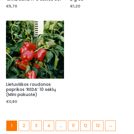
€
5,70
€
1,20
Lietuviškos raudonos
paprikos ‘REDA’ 10 sėklų
(Mini pakuotė)
€
0,80
1
2
3
4
…
11
12
13
→