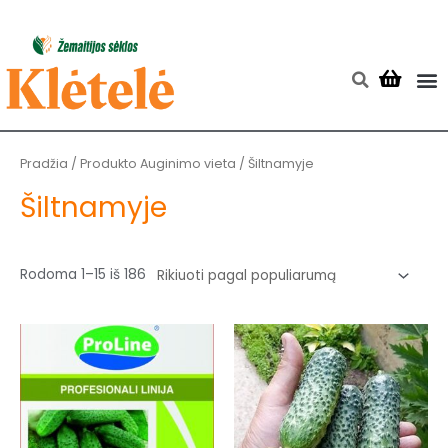
Pereiti
prie
turinio
M
Searc
Rūšiuojama
pagal
populiarumą
Pradžia
/ Produkto Auginimo vieta / Šiltnamyje
Šiltnamyje
Rodoma 1–15 iš 186