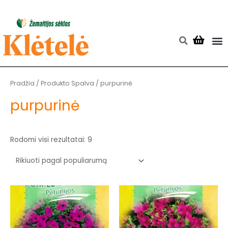
Pereiti
prie
turinio
M
Searc
Rūšiuojama
pagal
populiarumą
Pradžia
/ Produkto Spalva / purpurinė
purpurinė
Rodomi visi rezultatai: 9