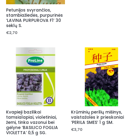
Petunijos svyrančios,
stambiažiedės, purpurinės
‘LAVINA PURPUROVA F1’ 30
sėklų S.
€
2,70
Kvapieji bazilikai
Krūminių perilių mišinys,
tamsialapiai, violetiniai,
vaistažolės ir prieskoniai
žemi, tinka vazonui bei
‘PERILA SMES’ 1 g SM.
gėlyne ‘BASILICO FOGLIA
€
3,70
VIOLETTA’ 0,5 g SG.