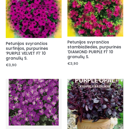
Petunijos svyrančios
Petunijos svyrančios
stambiažiedės, purpurinės
surfinijos, purpurinės
‘DIAMOND PURPLE F1’ 10
‘PURPLE VELVET F1’ 10
granulių S.
granulių S.
€
3,90
€
3,90