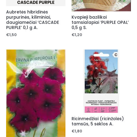
Aubretės hibridinės
Kvapieji bazilikai
purpurinės, kiliminiai,
tamsialapiai ‘PURPLE OPAL’
daugiamečiai ‘CASCADE
0,5 g S.
PURPLE’ 0,1 g A.
€
1,20
€
1,50
Ricinmedžiai (ricinžolės)
tamsūs, 5 sėklos A.
€
1,80