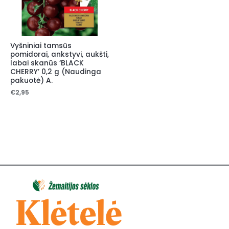
Vyšniniai tamsūs
pomidorai, ankstyvi, aukšti,
labai skanūs ‘BLACK
CHERRY’ 0,2 g (Naudinga
pakuotė) A.
€
2,95