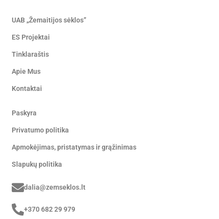
UAB „Žemaitijos sėklos”
ES Projektai
Tinklaraštis
Apie Mus
Kontaktai
Paskyra
Privatumo politika
Apmokėjimas, pristatymas ir grąžinimas
Slapukų politika
dalia@zemseklos.lt
+370 682 29 979