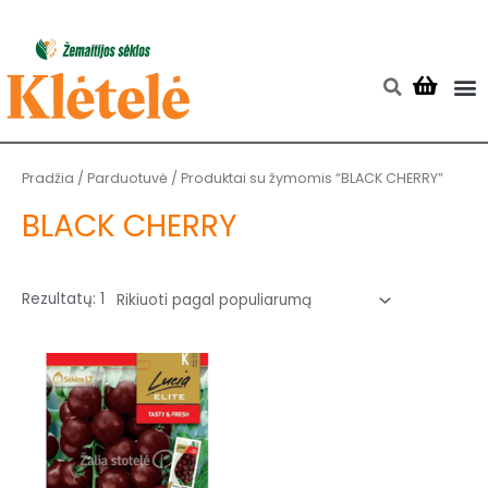
Pereiti
prie
turinio
M
Searc
Pradžia
/
Parduotuvė
/ Produktai su žymomis “BLACK CHERRY”
BLACK CHERRY
Rezultatų: 1