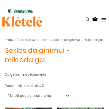
Pereiti
prie
turinio
M
Searc
Rūšiuojama
pagal
populiarumą
Pradžia
/
Parduotuvė
/
Sėklos
/ Sėklos daiginimui - mikrodaigai
Sėklos daiginimui -
mikrodaigai
Daigeliai, mikrožalumynai
Rodomi visi rezultatai: 2