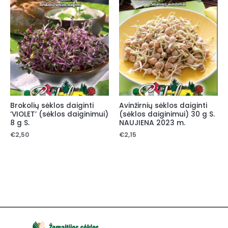
Brokolių sėklos daiginti
Avinžirnių sėklos daiginti
‘VIOLET’ (sėklos daiginimui)
(sėklos daiginimui) 30 g S.
8 g S.
NAUJIENA 2023 m.
€
2,50
€
2,15