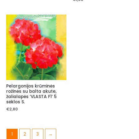
Pelargonijos krūminės
rožinės su balta akute,
žalialapės ‘VLASTA F1’ 5
sėklos S.
€
2,80
1
2
3
→