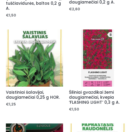
daugiamečiai 0,2 g A.
tuščiavidurės, baltos 0,2 g
A.
€
2,60
€
1,50
Vaistiniai šalavijai,
Šiliniai gvazdikai žemi
daugiamečiai 0,25 g HOR.
daugiamečiai, kvepia
‘FLASHING LIGHT’ 0,3 g A.
€
1,25
€
1,50