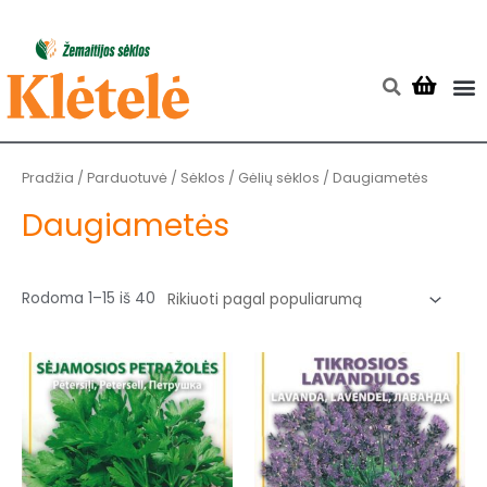
Pereiti
prie
turinio
M
Searc
Rūšiuojama
pagal
populiarumą
Pradžia
/
Parduotuvė
/
Sėklos
/
Gėlių sėklos
/ Daugiametės
Daugiametės
Rodoma 1–15 iš 40