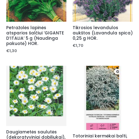
Petražolės lapinės
Tikrosios levandulos
atsparios šalčiui ‘GIGANTE
aukštos (Lavandula spica)
D’ITALIA’ 5 g (Naudinga
0,25 g HOR.
pakuotė) HOR.
€
1,70
€
1,30
Daugiametės saulutės
Totoriniai kermėkai balti,
(dekoratyviniai dobiliukai),