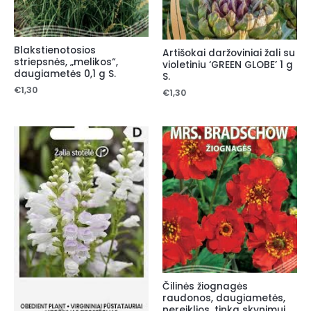
Blakstienotosios
Artišokai daržoviniai žali su
striepsnės, „melikos“,
violetiniu ‘GREEN GLOBE’ 1 g
daugiametės 0,1 g S.
S.
€
1,30
€
1,30
Čilinės žiognagės
raudonos, daugiametės,
nereiklios, tinka skynimui