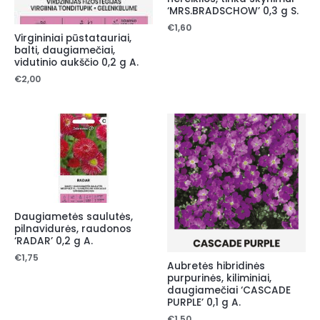
‘MRS.BRADSCHOW’ 0,3 g S.
€
1,60
Virgininiai pūstatauriai,
balti, daugiamečiai,
vidutinio aukščio 0,2 g A.
€
2,00
Daugiametės saulutės,
pilnavidurės, raudonos
‘RADAR’ 0,2 g A.
€
1,75
Aubretės hibridinės
purpurinės, kiliminiai,
daugiamečiai ‘CASCADE
PURPLE’ 0,1 g A.
€
1,50