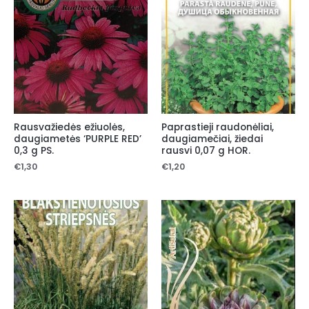
Rausvažiedės ežiuolės,
Paprastieji raudonėliai,
daugiametės ‘PURPLE RED’
daugiamečiai, žiedai
0,3 g PS.
rausvi 0,07 g HOR.
€
1,30
€
1,20