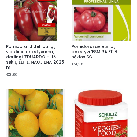
Pomidorai dideli pailgi,
Pomidorai avietiniai,
vidutinio ankstyvumo,
ankstyvi ‘ESMIRA F1’ 8
derlingi ‘EDUARDO H’ 15
sėklos SG.
sėklų ELITE. NAUJIENA 2025
€
4,30
m.
€
3,80