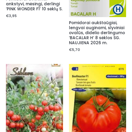
ankstyvi, mėsingi, derlingi
‘PINK WONDER F1’ 10 sėklų S.
€
3,95
Pomidorai aukštaūgiai,
lengvai auginami, slyviniai
ovalūs, didelio derlingumo
‘BACALAR H’ 8 sėklos SG.
NAUJIENA 2026 m.
€
5,70