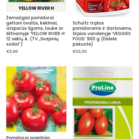
Žemaūgiai pomidorai
Schultz trąšos
geltoni ovalūs, kekiniai,
pomidorams ir daržovėms,
atsparūs ligoms, lauke ar
tirpios vandenyje ‘VEGGIES
šiltnamyje ‘YELLOW RIVER H’
FOOD’ 900 g (Didelė
12 sėklų A. (TV „Svajonių
pakuotė)
sodai“)
€
22,30
€
3,00
Pomidorai avietiniai