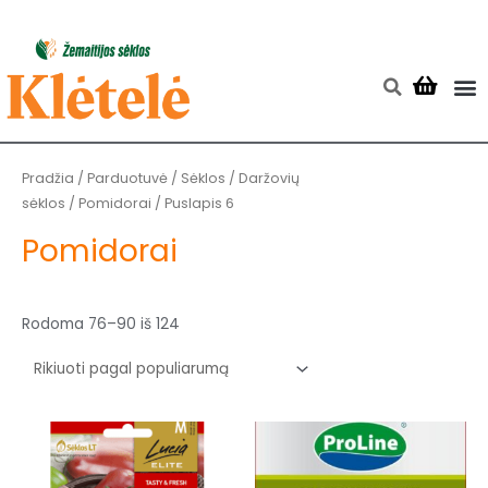
Pereiti
prie
turinio
M
Searc
Rūšiuojama
pagal
populiarumą
Pradžia
/
Parduotuvė
/
Sėklos
/
Daržovių
sėklos
/
Pomidorai
/ Puslapis 6
Pomidorai
Rodoma 76–90 iš 124