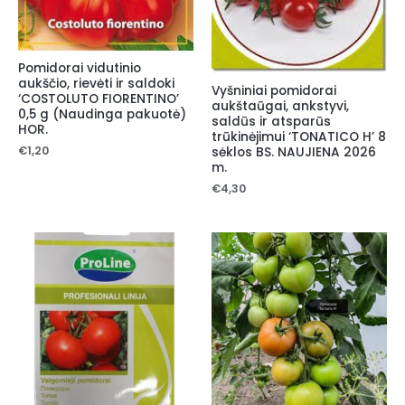
Pomidorai vidutinio
aukščio, rievėti ir saldoki
Vyšniniai pomidorai
‘COSTOLUTO FIORENTINO’
aukštaūgai, ankstyvi,
0,5 g (Naudinga pakuotė)
saldūs ir atsparūs
HOR.
trūkinėjimui ‘TONATICO H’ 8
€
1,20
sėklos BS. NAUJIENA 2026
m.
€
4,30