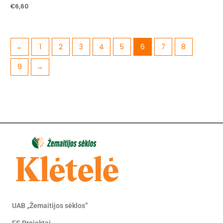
€
6,60
←
1
2
3
4
5
6
7
8
9
→
UAB „Žemaitijos sėklos”
ES Projektai