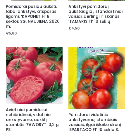
Pomidorai pusiau aukšti,
Ankstyvi pomidorai,
labai ankstyvi, atsparūs
aukštaūgiai, standartiniai
ligoms ‘KAPONET H’ 8
vaisiai, derlingi ir skanūs
sėklos SG. NAUJIENA 2026
‘TAMARIS F1’ 10 sėklų
m.
€
4,50
€
5,60
Avietiniai pomidorai
Pomidorai vidutinio
nehibridiniai, vidutinio
ankstyvumo, stambiais
ankstyvumo, aukšti,
vaisiais, ilgai išlaiko skonį
stambūs ‘FAWORYT’ 0,2 g
‘SPARTACO F1’ 10 sėklų S.
PS.