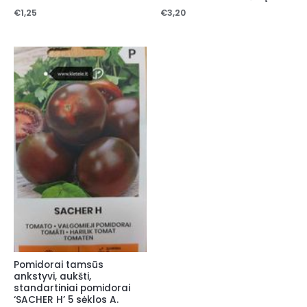
€
3,20
€
1,25
Pomidorai tamsūs
ankstyvi, aukšti,
standartiniai pomidorai
‘SACHER H’ 5 sėklos A.