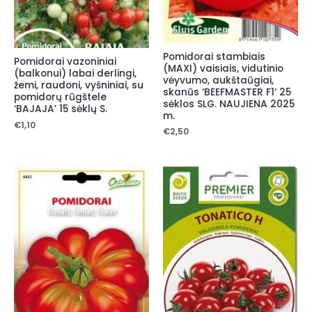
Pomidorai stambiais
Pomidorai vazoniniai
(MAXI) vaisiais, vidutinio
(balkonui) labai derlingi,
vėyvumo, aukštaūgiai,
žemi, raudoni, vyšniniai, su
skanūs ‘BEEFMASTER F1’ 25
pomidorų rūgštele
sėklos SLG. NAUJIENA 2025
‘BAJAJA’ 15 sėklų S.
m.
€
1,10
€
2,50