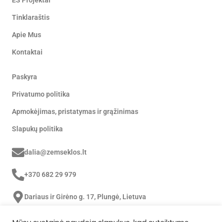
Tinklaraštis
Apie Mus
Kontaktai
Paskyra
Privatumo politika
Apmokėjimas, pristatymas ir grąžinimas
Slapukų politika
dalia@zemseklos.lt
+370 682 29 979
Dariaus ir Girėno g. 17, Plungė, Lietuva
F
Y
I
a
o
n